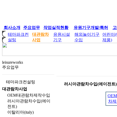
회사소개
주요업무
작업실적현황
유원기구개발/특허
고
테마파크컨
대관람차
유원시설
해외놀이기구
어린이
설팅
사업
기구
수입
제품)
leisureworks
주요업무
테마파크컨설팅
러시아관람차수입(에이전트)
대관람차사업
OEM대관람차제작수입
OE
러시아관람차수입(에이
차제
전트)
이탈리아(italy)