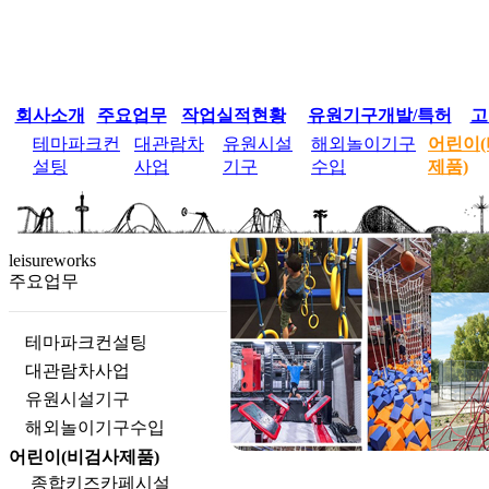
회사소개
주요업무
작업실적현황
유원기구개발/특허
고
테마파크컨
대관람차
유원시설
해외놀이기구
어린이
설팅
사업
기구
수입
제품)
leisureworks
주요업무
테마파크컨설팅
대관람차사업
유원시설기구
해외놀이기구수입
어린이(비검사제품)
종합키즈카페시설