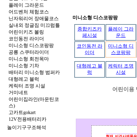
플레이 그라운드
어드벤처 체험코스
미니소형 디스코팡팡
닌자워리어 장애물코스
실내외 정글짐 미끄럼틀
종합키즈카
플레이 그라
어린이키즈 볼링
페시설
운드
코인동전 라이더
미니소형 디스코팡팡
코인동전 라
미니소형 디
공룡 스쿠터라이더
이더
스코팡팡
미니소형 회전목마
미니소형 기차
대형레고 블
케릭터 조명
배터리 미니소형 범퍼카
럭
시설
대형레고 블럭
케릭터 조명 시설
어린이용 
거미네트
어린이집라인(마운틴코
스)
고카트gokart
12V전용배터리카
놀이기구구조해석
현재 비검사제품은 