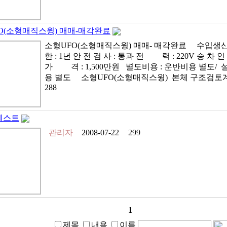
O(소형매직스윙) 매매-매각완료
소형UFO(소형매직스윙) 매매- 매각완료 수입생산일 :
한 : 1년 안 전 검 사 : 통과 전 력 : 220V 승 차 인 
가 격 : 1,500만원 별도비용 : 운반비용 별도/
용 별도 소형UFO(소형매직스윙) 본체 구조검토계
288
테스트
관리자
2008-07-22
299
1
제목
내용
이름