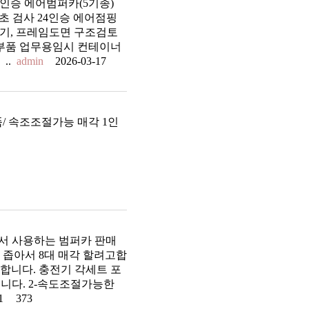
2인승 에어범퍼카(5기종)
최초 검사 24인승 에어점핑
 전기, 프레임도면 구조검토
부품 업무용임시 컨테이너
..
admin
2026-03-17
/ 속조조절가능 매각 1인
서 사용하는 범퍼카 판매
가 좁아서 8대 매각 할려고합
사용합니다. 충전기 각세트 포
식입니다. 2-속도조절가능한
21
373