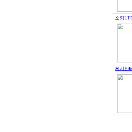
소형UF
게시판