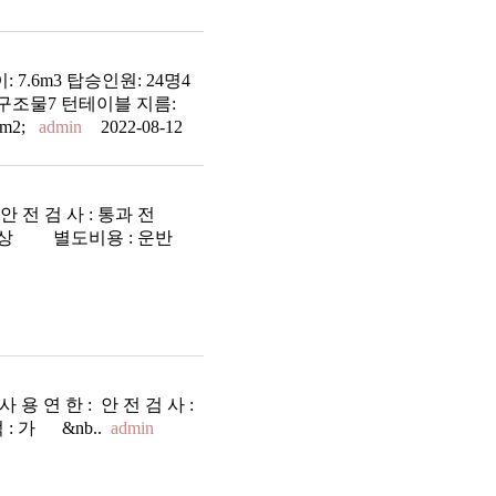
 7.6m3 탑승인원: 24명4
구조물7 턴테이블 지름:
m2;
admin
2022-08-12
안 전 검 사 : 통과 전
 협상 별도비용 : 운반
용 연 한 : 안 전 검 사 :
 : 가 &nb..
admin