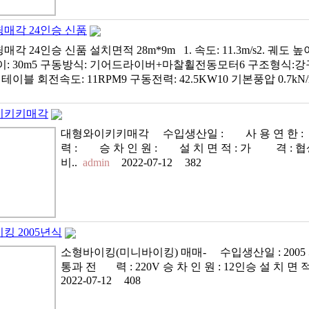
매각 24인승 신품
각 24인승 신품 설치면적 28m*9m 1. 속도: 11.3m/s2. 궤도 높이:
이: 30m5 구동방식: 기어드라이버+마찰휠전동모터6 구조형식:강
 턴테이블 회전속도: 11RPM9 구동전력: 42.5KW10 기본풍압 0.7kN/
이키키매각
대형와이키키매각 수입생산일 : 사 용 연 한 : 
력 : 승 차 인 원 : 설 치 면 적 : 가 격 :
비..
admin
2022-07-12
382
킹 2005년식
소형바이킹(미니바이킹) 매매- 수입생산일 : 2005 사 
통과 전 력 : 220V 승 차 인 원 : 12인승 설 치 면 적
2022-07-12
408