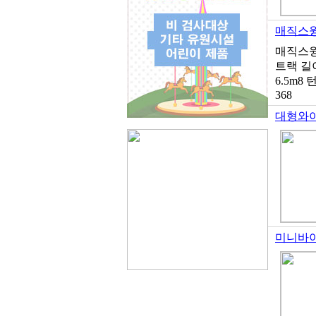
매직스윙
매직스윙매
트랙 길
6.5m8
368
대형와
미니바이