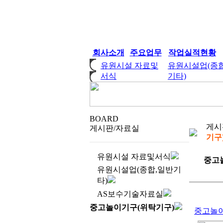
회사소개
주요업무
작업실적현황
유원시설 자료및
유원시설업(종
서식
기타)
BOARD
게시
게시판/자료실
기구
유원시설 자료및서식
중고
유원시설업(종합,일반기
타)
AS보수기술자료실
중고놀이기구(위탁기구)
중고놀이