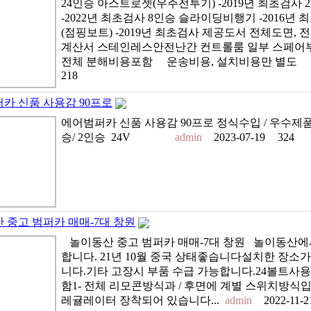
24인승 아스트로젯(우주전투기) -2019년 최초검사 
-2022년 최초검사 8인승 슬라이딩비행기 -2016년 
(점핑보트) -2019년 최초검사 제공도서 전체도면,
계산서 스테인레스안전난간 컨트롤룸 일부 스페어
전체 분해비용포함 운송비용, 설치비용만 별도 
218
카 신품 사용감 90프로
에어범퍼카 신품 사용감 90프로 정식수입 / 우수제품
승/ 2인승 24V
admin
2023-07-19
324
 중고 범퍼카 매매-7대 창원
놀이동산 중고 범퍼카 매매-7대 창원 놀이동산에
합니다. 21년 10월 중국 상태좋습니다 ​ 설치한 장소
니다. ​ 기타 고장시 부품 수급 가능합니다. ​ 24볼트
함 ​ 1- 전체 리모콘방식과 / 후면에 계별 스위치방
레귤레이터 장착되어 있습니다. ​ ..
admin
2022-11-