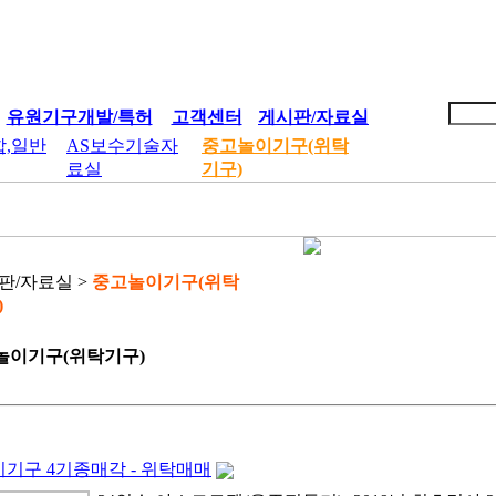
유원기구개발/특허
고객센터
게시판/자료실
합,일반
AS보수기술자
중고놀이기구(위탁
료실
기구)
판/자료실 >
중고놀이기구(위탁
)
놀이기구(위탁기구)
기구 4기종매각 - 위탁매매