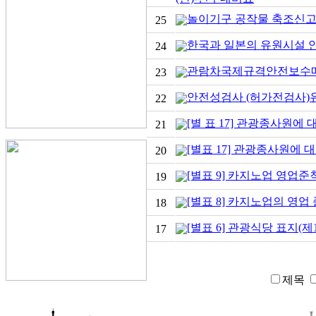
놀이기구 공작물 축조신
25
한국과 일본의 유원시설 안
24
관람차국제규격안전보수메뉴
23
안전성검사 (허가전검사)
22
[별 표 17] 관광종사원에 
21
[별표 17] 관광종사원에 
20
[별표 9] 카지노업 영업준칙
19
[별표 8] 카지노업의 영업
18
[별표 6] 관광식당 표지(제
17
제목