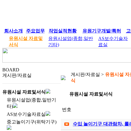
회사소개
주요업무
작업실적현황
유원기구개발/특허
고
유원시설 자료및
유원시설업(종합,일반
AS보수기술자
서식
기타)
료실
BOARD
게시판/자료실 >
유원시설 자
게시판/자료실
식
유원시설 자료및서식
유원시설 자료및서식
유원시설업(종합,일반기
타)
번호
AS보수기술자료실
중고놀이기구(위탁기구)
수입 놀이기구 대관람차, 롤러