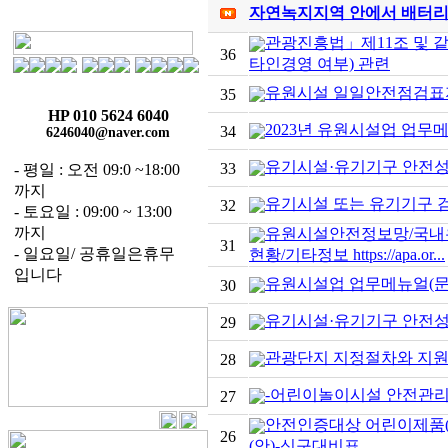
자연녹지지역 안에서 배터리카
관광진흥법」제11조 및 같
36
타인경영 여부) 관련
유원시설 일일안전점검표
35
HP 010 5624 6040
2023년 유원시설업 업무
34
6246040@naver.com
유기시설·유기기구 안전성
33
- 평일 : 오전 09:0 ~18:00
까지
유기시설 또는 유기기구 
32
- 토요일 : 09:00 ~ 13:00
까지
유원시설안전정보망/국내
31
- 일요일/ 공휴일은휴무
현황/기타정보 https://apa.or...
입니다
유원시설업 업무메뉴얼(문
30
유기시설·유기기구 안전성
29
관광단지 지정절차와 지원제
28
-어린이놀이시설 안전관리
27
안전인증대상 어린이제품(
26
(안)-신구대비표