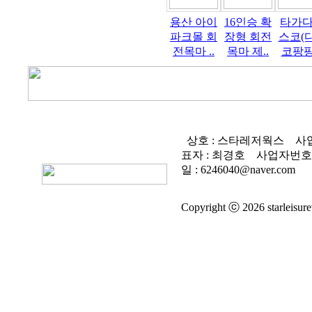
용산 아이
16인승 확
타가
파크몰 회
장형 회전
스코(
전목마 ..
목마 제..
코팡팡)
상호 : 스타레저웍스
사업
표자 : 최경호
사업자번호 
일 : 6246040@naver.com
Copyright ⓒ 2026 starleisure