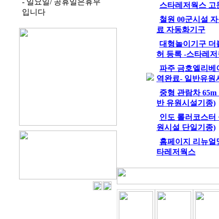
- 일요일/ 공휴일은휴무
스타레저웍스 고문
입니다
철원 00군시설
료 자동화기구
대형놀이기구 더
허 등록 -스타레
파주 금호엘리베
역완료- 일반유원
중형 관람차 65m
반 유원시설기종)
인도 롤러코스터 설
원시설 단일기종)
홈페이지 리뉴얼및
타레저웍스